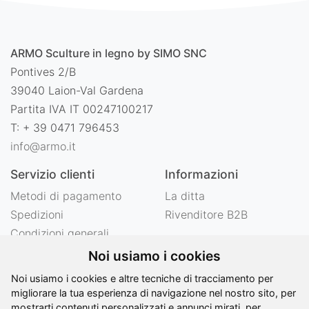
ARMO Sculture in legno by SIMO SNC
Pontives 2/B
39040 Laion-Val Gardena
Partita IVA IT 00247100217
T: + 39 0471 796453
info@armo.it
Servizio clienti
Informazioni
Metodi di pagamento
La ditta
Spedizioni
Rivenditore B2B
Condizioni generali
Diritto recesso
Noi usiamo i cookies
Privacy
Noi usiamo i cookies e altre tecniche di tracciamento per
Note legali
migliorare la tua esperienza di navigazione nel nostro sito, per
mostrarti contenuti personalizzati e annunci mirati, per